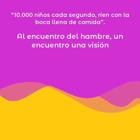
“10.000 niños cada segundo, ríen con la
boca llena de comida”.
Al encuentro del hambre, un
encuentro una visión