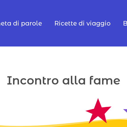
ta di parole
Ricette di viaggio
B
Incontro alla fame