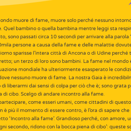
ndo muore di fame, muore solo perché nessuno intorno a 
re. Quel bambino o quella bambina mentre leggi sta respi
, sono passati circa 10 secondi per arrivare alla parola 
ila persone a causa della fame e delle malattie dovute 
no sparisse l’intera città di Ancona o di Udine perché tu
retto; un terzo di loro sono bambini. La fame nel mondo 
ituazione mondiale ha ulteriormente esasperato le condizio
a dove nessuno muore di fame. La nostra Gaia è incredib
o di liberarmi dai sensi di colpa per ciò che è; sono grata
 di cibo. Scelgo di andare incontro alla fame.
partecipare, come esseri umani, come cittadini di quest
 è più il momento di essere contro, è l’ora di sapere che
getto ‘Incontro alla fame’. Grandioso perché, con amore, 
gni secondo, ridono con la bocca piena di cibo’: queste s