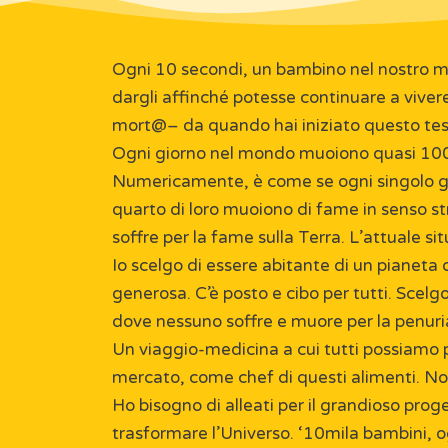
Ogni 10 secondi, un bambino nel nostro mo
dargli affinché potesse continuare a vive
mort@– da quando hai iniziato questo testo
Ogni giorno nel mondo muoiono quasi 100m
Numericamente, è come se ogni singolo gior
quarto di loro muoiono di fame in senso st
soffre per la fame sulla Terra. L’attuale s
Io scelgo di essere abitante di un pianet
generosa. C’è posto e cibo per tutti. Scelg
dove nessuno soffre e muore per la penuria
Un viaggio-medicina a cui tutti possiamo 
mercato, come chef di questi alimenti. Non
Ho bisogno di alleati per il grandioso pro
trasformare l’Universo. ‘10mila bambini, o